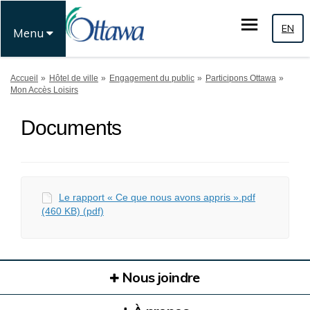
EN
Menu
Vous êtes ici:
Accueil
Hôtel de ville
Engagement du public
Participons Ottawa
Mon Accès Loisirs
Documents
Le rapport « Ce que nous avons appris ».pdf
(460 KB) (pdf)
Nous joindre