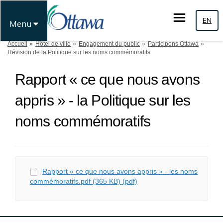
EN
Menu
Vous êtes ici:
Accueil
Hôtel de ville
Engagement du public
Participons Ottawa
Révision de la Politique sur les noms commémoratifs
Rapport « ce que nous avons
appris » - la Politique sur les
noms commémoratifs
Rapport « ce que nous avons appris » - les noms
commémoratifs.pdf (365 KB) (pdf)