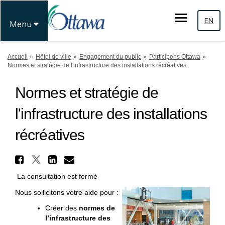
EN
Menu
Vous êtes ici:
Accueil
Hôtel de ville
Engagement du public
Participons Ottawa
Normes et stratégie de l'infrastructure des installations récréatives
Normes et stratégie de
l'infrastructure des installations
récréatives
Partager Normes et stratégie
Partager Normes et stratégie d
Partager Normes et straté
Courriel Normes et stra
La consultation est fermé
Nous sollicitons votre aide pour :
Créer des
normes de
l’infrastructure des