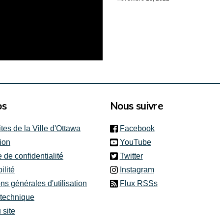
os
Nous suivre
(link is external)
ites de la Ville d'Ottawa
Facebook
(link is external)
ion
YouTube
(link is external)
e de confidentialité
Twitter
(link is external)
ilité
Instagram
ns générales d'utilisation
Flux RSSs
 technique
 site