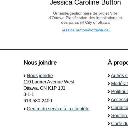
Jessica Caroline Button
Urnaiste/gestionnaire de projet Ville
d'Ottawa,Planification des installations et
des parcs @ City of ottawa
(Liens ext
jessica.button@ottawa.ca
Nous joindre
À prop
Nous joindre
Autres s
110 Laurier Avenue West
Modérat
Ottawa, ON K1P 1J1
Politiqu
3-1-1
Accessib
613-580-2400
Conditio
Centre du service à la clientèle
Soutien
Carte du