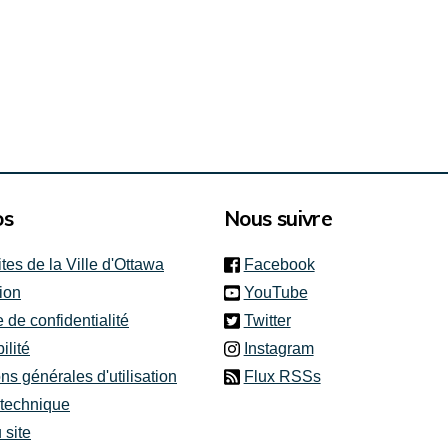
ernes)
os
Nous suivre
(link is external)
ites de la Ville d'Ottawa
Facebook
(link is external)
ion
YouTube
(link is external)
e de confidentialité
Twitter
(link is external)
ilité
Instagram
ns générales d'utilisation
Flux RSSs
 technique
 site