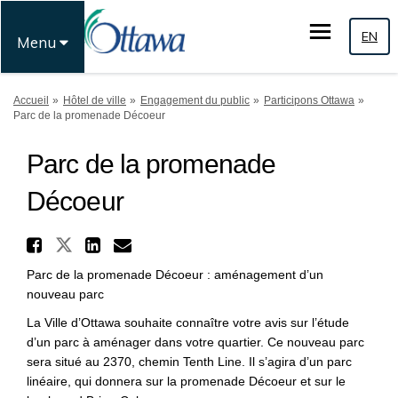
EN
Menu
Vous êtes ici:
Accueil
Hôtel de ville
Engagement du public
Participons Ottawa
Parc de la promenade Décoeur
Parc de la promenade
Décoeur
Partager Parc de la promena
Partager Parc de la promenade 
Partager Parc de la prome
Courriel Parc de la pro
Parc de la promenade Décoeur : aménagement d’un
nouveau parc
La Ville d’Ottawa souhaite connaître votre avis sur l’étude
d’un parc à aménager dans votre quartier. Ce nouveau parc
sera situé au 2370, chemin Tenth Line. Il s’agira d’un parc
linéaire, qui donnera sur la promenade Décoeur et sur le