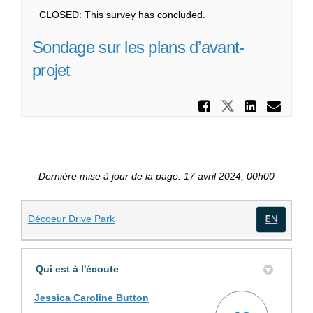
CLOSED: This survey has concluded.
Sondage sur les plans d’avant-
projet
Partager
Partager S
Parta
Cou
Dernière mise à jour de la page: 17 avril 2024, 00h00
(Liens externes)
Décoeur Drive Park
(Lien
Qui est à l'écoute
Jessica Caroline Button