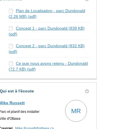
Plan de Localisation - parc Dundonald
(2.26 MB) (pdf)
Concept 1 - parc Dundonald (838 KB)
(pdf)
Concept 2 - parc Dundonald (832 KB)
(pdf)
Ce que nous avons retenu - Dundonald
(72.7 KB) (pdf)
Qui est à l'écoute
Mike Russett
MR
Parc et planif des installer
Ville d'Ottawa
(Liens externes)
Courriel
Mike.Russett@ottawa.ca