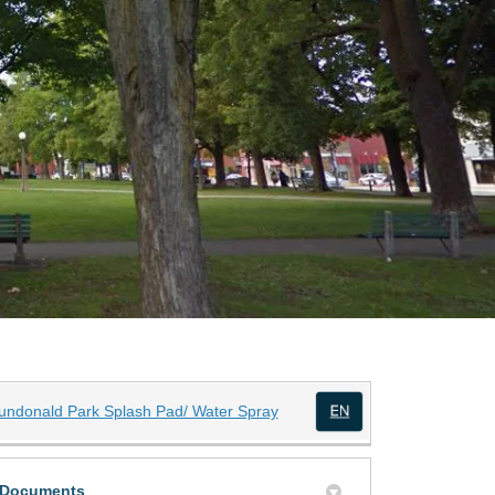
(Liens externes)
undonald Park Splash Pad/ Water Spray
(Liens externes)
r
edin
Documents