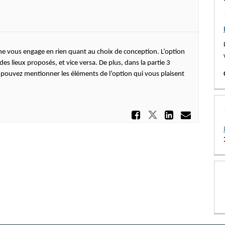
u ne vous engage en rien quant au choix de conception. L’option
es lieux proposés, et vice versa. De plus, dans la partie 3
ouvez mentionner les éléments de l’option qui vous plaisent
Partager D
Partager Des
Partage
Courr