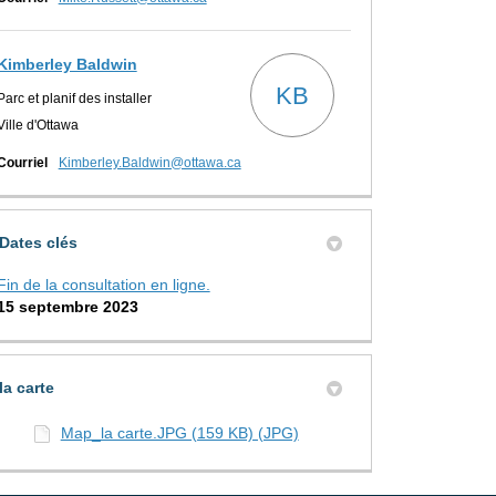
Kimberley Baldwin
KB
Parc et planif des installer
Ville d'Ottawa
(Liens externes)
Courriel
Kimberley.Baldwin@ottawa.ca
Dates clés
es options sur Twitter
 options sur Facebook
r Des options sur Linkedin
iel Des options lien
Fin de la consultation en ligne.
15 septembre 2023
la carte
Map_la carte.JPG (159 KB) (JPG)