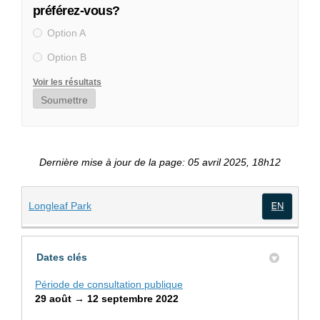
préférez-vous?
Option A
Option B
Voir les résultats
Soumettre
Dernière mise à jour de la page: 05 avril 2025, 18h12
(Liens externes)
Longleaf Park
(Lien
Dates clés
Période de consultation publique
29 août → 12 septembre 2022