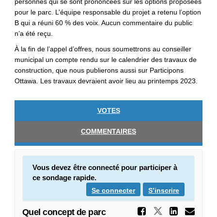
personnes qui se sont prononcées sur les options proposées
pour le parc. L’équipe responsable du projet a retenu l’option
B qui a réuni 60 % des voix. Aucun commentaire du public
n’a été reçu.
À la fin de l’appel d’offres, nous soumettrons au conseiller
municipal un compte rendu sur le calendrier des travaux de
construction, que nous publierons aussi sur Participons
Ottawa. Les travaux devraient avoir lieu au printemps 2023.
VOTES
COMMENTAIRES
Vous devez être connecté pour participer à
ce sondage rapide.
Se connecter
S’inscrire
Partager
Partager Qu
Partag
Cou
Quel concept de parc