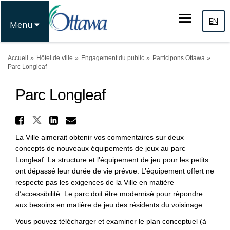
EN
Menu
Vous êtes ici:
Accueil
Hôtel de ville
Engagement du public
Participons Ottawa
Parc Longleaf
Parc Longleaf
Partager Parc Longleaf sur 
Partager Parc Longleaf sur Fa
Partager Parc Longleaf su
Courriel Parc Longleaf 
La Ville aimerait obtenir vos commentaires sur deux
concepts de nouveaux équipements de jeux au parc
Longleaf. La structure et l'équipement de jeu pour les petits
ont dépassé leur durée de vie prévue. L’équipement offert ne
respecte pas les exigences de la Ville en matière
d’accessibilité. Le parc doit être modernisé pour répondre
aux besoins en matière de jeu des résidents du voisinage.
Vous pouvez télécharger et examiner le plan conceptuel (à