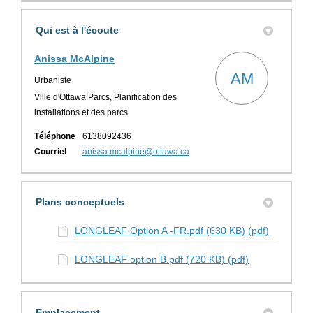
Qui est à l'écoute
Anissa McAlpine
AM
Urbaniste
Ville d'Ottawa Parcs, Planification des
installations et des parcs
Téléphone
6138092436
(Liens externes)
Courriel
anissa.mcalpine@ottawa.ca
Plans conceptuels
LONGLEAF Option A -FR.pdf (630 KB) (pdf)
LONGLEAF option B.pdf (720 KB) (pdf)
Emplacement