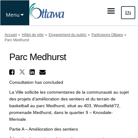
EN
Menu
Vous êtes ici:
Accueil
Hôtel de ville
Engagement du public
Participons Ottawa
Parc Medhurst
Parc Medhurst
Partager Parc Medhurst sur 
Partager Parc Medhurst sur Fa
Partager Parc Medhurst su
Courriel Parc Medhurst
Consultation has concluded
La Ville sollicite les commentaires de la communauté au sujet
des projets d’amélioration des sentiers et du terrain de
basketball au parc Medhurst, situé au 403, Woodfield/72,
promenade Medhurst, dans le quartier 9 – Knoxdale-
Merivale.
Partie A – Amélioration des sentiers