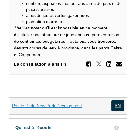
sentiers asphaltés menant aux aires de jeux et de
places assises
aires de jeu ouvertes gazonnées
plantation d’arbres
Veuillez noter qu’il est impossible en ce moment
d’installer une structure de jeux dans ce parc en raison
de contraintes budgétaires. Toutefois, vous trouverez
des structures de jeux à proximité, dans les parcs Caltra
et Cappamore.
Partager
Partager Pa
Partag
Cou
La consultation a pris fin
(Liens externes)
Pointe Park: New Park Development
(Lien
Qui est à l'écoute