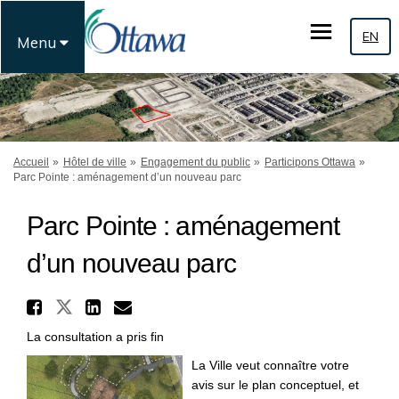
EN
Menu
Vous êtes ici:
Accueil
Hôtel de ville
Engagement du public
Participons Ottawa
Parc Pointe : aménagement d’un nouveau parc
Parc Pointe : aménagement
d’un nouveau parc
Partager Parc Pointe : amén
Partager Parc Pointe : aménage
Partager Parc Pointe : am
Courriel Parc Pointe : 
La consultation a pris fin
La Ville veut connaître votre
avis sur le plan conceptuel, et