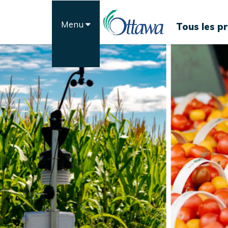
Passer
au
Menu
Tous les pr
contenu