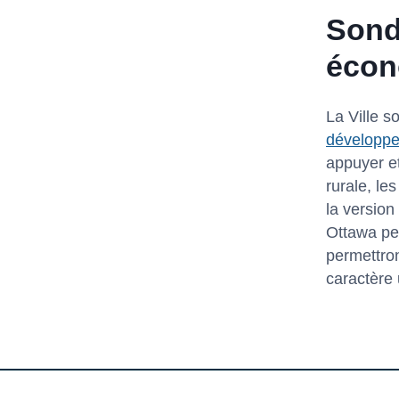
Sond
écon
La Ville s
développe
appuyer et
rurale, le
la version
Ottawa pe
permettront
caractère 