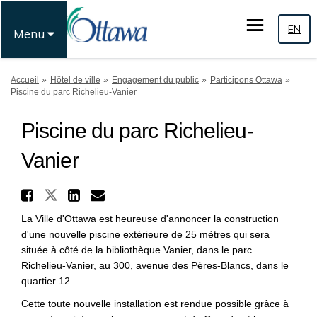
EN
Menu
Vous êtes ici:
Accueil
Hôtel de ville
Engagement du public
Participons Ottawa
Piscine du parc Richelieu-Vanier
Piscine du parc Richelieu-
Vanier
Partager Piscine du parc Ric
Partager Piscine du parc Riche
Partager Piscine du parc 
Courriel Piscine du par
La Ville d'Ottawa est heureuse d'annoncer la construction
d'une nouvelle piscine extérieure de 25 mètres qui sera
située à côté de la bibliothèque Vanier, dans le parc
Richelieu-Vanier, au 300, avenue des Pères-Blancs, dans le
quartier 12.
Cette toute nouvelle installation est rendue possible grâce à