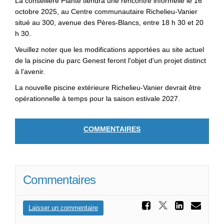
La conseillère Plante tiendra une rencontre informelle le 16
octobre 2025, au Centre communautaire Richelieu-Vanier
situé au 300, avenue des Pères-Blancs, entre 18 h 30 et 20
h 30.
Veuillez noter que les modifications apportées au site actuel
de la piscine du parc Genest feront l'objet d'un projet distinct
à l'avenir.
La nouvelle piscine extérieure Richelieu-Vanier devrait être
opérationnelle à temps pour la saison estivale 2027.
COMMENTAIRES
Commentaires
Partager
Partager C
Parta
Cou
Laisser un commentaire