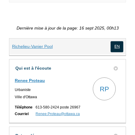
Dernière mise à jour de la page: 16 sept 2025, 00h13
(Liens externes)
Richelieu-Vanier Pool
(Lien
Qui est à l'écoute
Renee Proteau
RP
Urbaniste
Ville d'Ottawa
Téléphone
613-580-2424 poste 26967
(Liens externes)
Courriel
Renee.Proteau@ottawa.ca