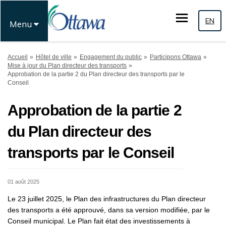
EN
Menu
Vous êtes ici:
Accueil
Hôtel de ville
Engagement du public
Participons Ottawa
Mise à jour du Plan directeur des transports
Approbation de la partie 2 du Plan directeur des transports par le
Conseil
Approbation de la partie 2
du Plan directeur des
transports par le Conseil
01 août 2025
Le 23 juillet 2025, le Plan des infrastructures du Plan directeur
des transports a été approuvé, dans sa version modifiée, par le
Conseil municipal. Le Plan fait état des investissements à