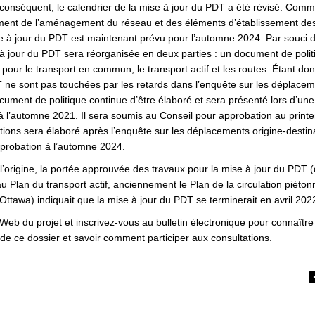
 conséquent, le calendrier de la mise à jour du PDT a été révisé. Comm
ement de l’aménagement du réseau et des éléments d’établissement des 
se à jour du PDT est maintenant prévu pour l’automne 2024. Par souci d
e à jour du PDT sera réorganisée en deux parties : un document de polit
 pour le transport en commun, le transport actif et les routes. Étant do
 ne sont pas touchées par les retards dans l’enquête sur les déplacem
ocument de politique continue d’être élaboré et sera présenté lors d’une
à l’automne 2021. Il sera soumis au Conseil pour approbation au prin
tions sera élaboré après l’enquête sur les déplacements origine-destina
probation à l’automne 2024.
origine, la portée approuvée des travaux pour la mise à jour du PDT (
au Plan du transport actif, anciennement le Plan de la circulation piétonn
’Ottawa) indiquait que la mise à jour du PDT se terminerait en avril 2022
 Web du projet et inscrivez-vous au bulletin électronique pour connaître
e ce dossier et savoir comment participer aux consultations.