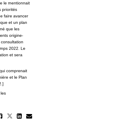
e le mentionnait
priorités
e faire avancer
ique et un plan
nné que les
ents origine-
 consultation
temps 2022. Le
tion et sera
qui comprenait
ière et le Plan
.]
 les
Partager Calendrier de mise à j
Partager Calendrier de mise à jour
Partager Calendrier de mise à
Courriel Calendrier de mise