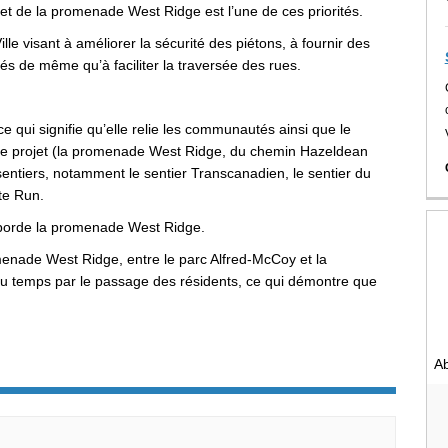
ojet de la promenade West Ridge est l
’
un
e
de ces priorités.
Ville visant à améliorer la sécurité des piétons, à fournir des
ctés de même qu
’
à faciliter la traversée des rues.
e qui signifie qu
’
elle relie les communautés ainsi que le
ar le projet (la promenade West Ridge, du chemin
Hazeldean
sentiers, notamment le sentier Transcanadien, le sentier du
te Run.
e borde la promenade West Ridge.
omenade West Ridge, entre le parc Alfred-McCoy et la
 du temps par le passage des résidents, ce qui démontre que
Ab