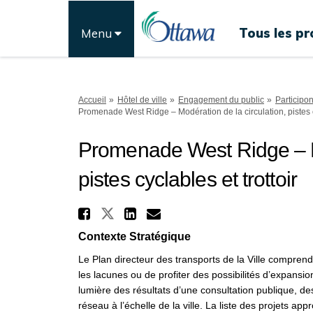
Tous les pr
Menu
Vous êtes ici:
Accueil
Hôtel de ville
Engagement du public
Participo
Promenade West Ridge – Modération de la circulation, pistes cy
Promenade West Ridge – Mo
pistes cyclables et trottoir
Partager Promenade We
Partager Promenade West 
Partager Promenade 
Courriel Promena
Contexte Stratégique
Le Plan directeur des transports de la Ville comprend
les lacunes ou de profiter des possibilités d
’
expansion
lumière des résultats d
’
une consultation publique, d
réseau à l
’
échelle de la ville. La liste des projets ap