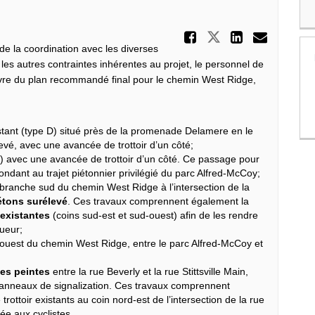
Partager 
Partager Rec
Partage
Courr
 de la coordination avec les diverses
les autres contraintes inhérentes au projet, le personnel de
vre du plan recommandé final pour le chemin West Ridge,
tant (type D) situé près de la promenade Delamere en le
vé, avec une avancée de trottoir d’un côté;
) avec une avancée de trottoir d’un côté. Ce passage pour
ndant au trajet piétonnier privilégié du parc Alfred-McCoy;
branche sud du chemin West Ridge à l’intersection de la
étons surélevé
. Ces travaux comprennent également la
 existantes
(coins sud-est et sud-ouest) afin de les rendre
ueur;
 ouest du chemin West Ridge, entre le parc Alfred-McCoy et
ues peintes
entre la rue Beverly et la rue Stittsville Main,
panneaux de signalization. Ces travaux comprennent
ottoir existants au coin nord-est de l’intersection de la rue
ée aux cyclistes.