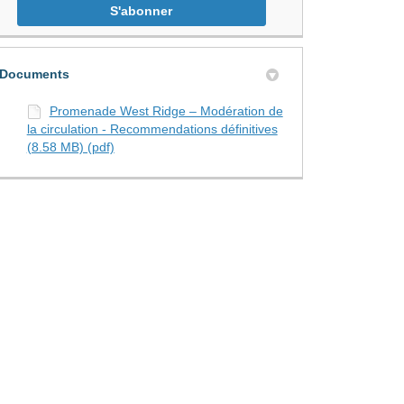
Recommendations Définitives sur T
ommendations Définitives sur Fac
r Recommendations Définitives sur
iel Recommendations Définitives l
Documents
Promenade West Ridge – Modération de
la circulation - Recommendations définitives
(8.58 MB) (pdf)