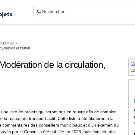
ojets
ns Ottawa
clables et trottoir
dération de la circulation,
W
a
st Ridge – Modération de la circula
Ridge – Modération de la circulati
West Ridge – Modération de la circ
de West Ridge – Modération de la ci
 une liste de projets qui seront mis en œuvre afin de combler
 du réseau de transport actif. Cette liste a été élaborée à la
es commentaires des conseillers municipaux et d
’
un examen du
prouvés par le Conseil a été publiée en 2023, puis évaluée afin