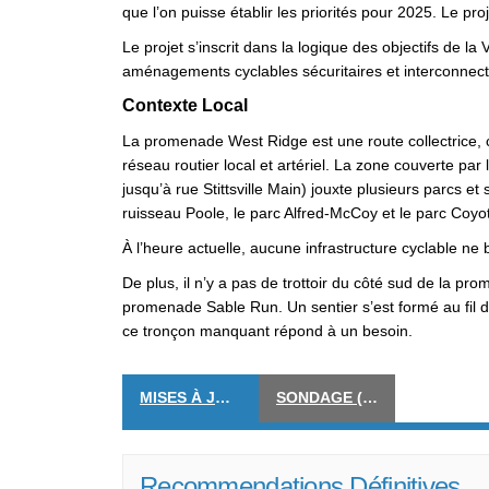
que l
’
on puisse établir les priorités pour 2025. Le pr
Le projet s
’
inscrit dans la logique des objectifs de la 
aménagements cyclables sécuritaires et interconne
Contexte Local
La promenade West Ridge est une route collectrice, c
réseau routier local et artériel. La zone couverte p
jusqu’à rue
Stittsville
Main) jouxte plusieurs parcs et 
ruisseau Poole, le parc Alfred-McCoy et le parc Coyo
À l
’
heure actuelle, aucune infrastructure cyclable n
De plus, il n
’
y a pas de trottoir du côté sud de la pr
promenade Sable Run. Un sentier s
’
est formé au fil
ce tronçon manquant répond à un besoin.
MISES À JOUR
SONDAGE (FERMÉ)
Recommendations Définitives