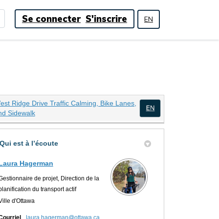
Se connecter
S'inscrire
EN
est Ridge Drive Traffic Calming, Bike Lanes,
(Liens externes)
nd Sidewalk
(Liens externes)
Qui est à l’écoute
tion, pistes cyclables et trottoir
on, pistes cyclables et trottoir s
ulation, pistes cyclables et trott
rculation, pistes cyclables et tro
Laura Hagerman
Gestionnaire de projet, Direction de la
planification du transport actif
Ville d'Ottawa
(Liens externes)
Courriel
laura.hagerman@ottawa.ca