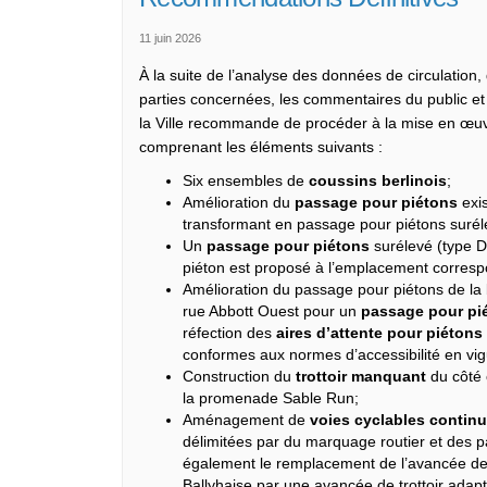
11 juin 2026
À la suite de l’analyse des données de circulation,
parties concernées, les commentaires du public et 
la Ville recommande de procéder à la mise en œu
comprenant les éléments suivants :
Six ensembles de
coussins berlinois
;
Amélioration du
passage pour piétons
exis
transformant en passage pour piétons suréle
Un
passage pour piétons
surélevé (type D
piéton est proposé à l’emplacement correspo
Amélioration du passage pour piétons de la 
rue Abbott Ouest pour un
passage pour pi
réfection des
aires d’attente pour piétons
conformes aux normes d’accessibilité en vig
Construction du
trottoir manquant
du côté
la promenade Sable Run;
Aménagement de
voies cyclables contin
délimitées par du marquage routier et des 
également le remplacement de l’avancée de tr
Ballyhaise par une avancée de trottoir adapt