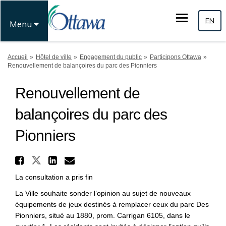
EN
Menu
Vous êtes ici:
Accueil
Hôtel de ville
Engagement du public
Participons Ottawa
Renouvellement de balançoires du parc des Pionniers
Renouvellement de
balançoires du parc des
Pionniers
Partager Renouvellement de b
Partager Renouvellement de bal
Partager Renouvellement d
Courriel Renouvellement
La consultation a pris fin
La Ville souhaite sonder l’opinion au sujet de nouveaux
équipements de jeux destinés à remplacer ceux du parc Des
Pionniers, situé au 1880, prom. Carrigan 6105, dans le