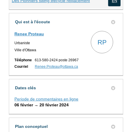
(Liens externes)
Des Pionniers swing lifecycle replacement
(Lien
Qui est à l'écoute
Renee Proteau
RP
Urbaniste
Ville d'Ottawa
Téléphone
613-580-2424 poste 26967
(Liens externes)
Courriel
Renee.Proteau@ottawa.ca
Dates clés
Periode de commentaires en ligne
06 février → 20 février 2024
Plan conceptuel