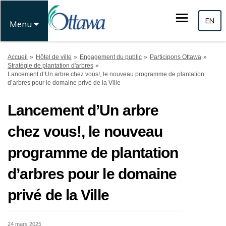
EN
Menu
Vous êtes ici:
Accueil
Hôtel de ville
Engagement du public
Participons Ottawa
Stratégie de plantation d'arbres
Lancement d’Un arbre chez vous!, le nouveau programme de plantation
d’arbres pour le domaine privé de la Ville
Lancement d’Un arbre
chez vous!, le nouveau
programme de plantation
d’arbres pour le domaine
privé de la Ville
24 mars 2025