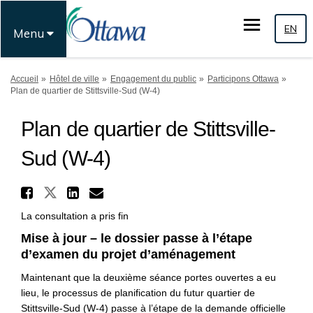
EN
Menu
Vous êtes ici:
Accueil
Hôtel de ville
Engagement du public
Participons Ottawa
Plan de quartier de Stittsville-Sud (W-4)
Plan de quartier de Stittsville-
Sud (W-4)
Partager Plan de quartier de
Partager Plan de quartier de St
Partager Plan de quartier 
Courriel Plan de quartie
La consultation a pris fin
Mise à jour – le dossier passe à l’étape
d’examen du projet
d’aménagement
Maintenant que la deuxième séance portes ouvertes a eu
lieu, le processus de planification du futur quartier de
Stittsville-Sud (W-4) passe à l’étape de la demande officielle