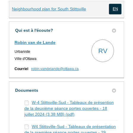
(Liens externes)
Neighbourhood plan for South Stittsville
(Lien
Qui est à l'écoute?
Robin van de Lande
RV
Urbaniste
Ville d'Ottawa
(Liens externes)
Courriel
robin.vandelande@ottawa.ca
Documents
W-4 Stittsville-Sud - Tableaux de présention
de la deuxième séance portes ouvertes - 18
juillet 2024 (3.38 MB) (pdf)
W4 Stittsville-Sud - Tableaux de présentation
de la première séance portes ouvertes - 29