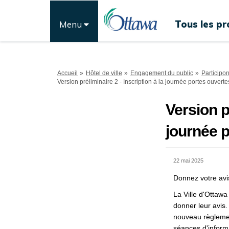
Tous les pr
Menu
Vous êtes ici:
Accueil
Hôtel de ville
Engagement du public
Participo
Version préliminaire 2 - Inscription à la journée portes ouverte
Version p
journée 
22 mai 2025
Donnez
votre
avi
La Ville d'Ottawa
donner leur avis
nouveau règleme
séances d'informa