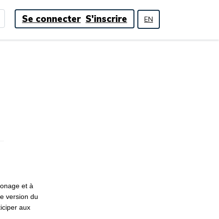
Se connecter
S'inscrire
EN
zonage et à
e version du
ticiper aux