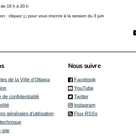
de 18 h à 20 h
(Liens externes)
ion :
cliquez
ici
pour
vous
inscrire
à la session du 3
juin
os
Nous suivre
(link is external)
ites de la Ville d'Ottawa
Facebook
(link is external)
ion
YouTube
(link is external)
e de confidentialité
Twitter
(link is external)
ilité
Instagram
ns générales d'utilisation
Flux RSSs
 technique
 site