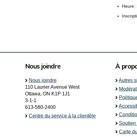
Heure :
Inscript
Nous joindre
À prop
Nous joindre
Autres s
110 Laurier Avenue West
Modérat
Ottawa, ON K1P 1J1
Politiqu
3-1-1
Accessib
613-580-2400
Conditio
Centre du service à la clientèle
Soutien
Carte du