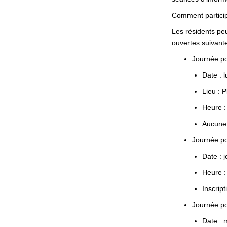
Comment
partici
Les
résidents
pe
ouvertes
suivant
Journée
po
Date :
l
Lieu :
Pl
Heure :
Aucune
Journée
po
Date :
j
Heure :
Inscript
Journée
po
Date :
m