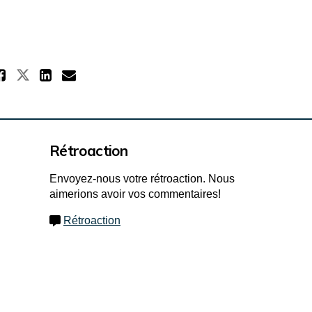
Partager Version préliminaire 2
Partager Version préliminaire 2 - 
Partager Version préliminaire
Courriel Version préliminai
Rétroaction
Envoyez-nous votre rétroaction. Nous
aimerions avoir vos commentaires!
Rétroaction