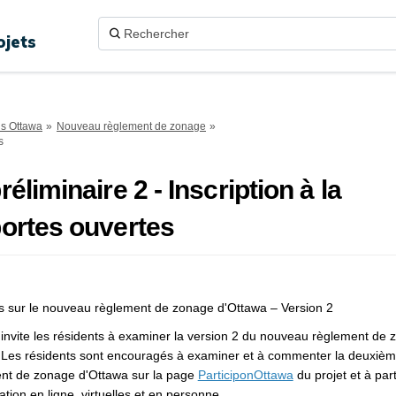
ojets
ns Ottawa
Nouveau règlement de zonage
s
réliminaire 2 - Inscription à la
portes ouvertes
s
sur le nouveau
règlement
de zonage d'Ottawa – Version 2
 invite les résidents à examiner la version 2 du nouveau règlement de 
. Les résidents sont encouragés à examiner et à commenter la deuxièm
nt de zonage d'Ottawa sur la page
ParticiponOttawa
du projet et à par
tion en ligne, virtuelles et en personne.