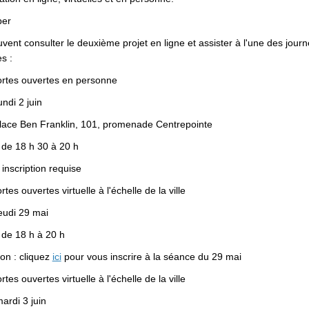
per
uvent
consulter le deuxième
projet
en
ligne
et assister à
l'une
des
jour
es
:
rtes
ouvertes
en
personne
undi
2
juin
ace Ben Franklin, 101, promenade
Centrepointe
de 18 h 30 à 20 h
inscription
requise
rtes
ouvertes
virtuelle
à
l'échelle
de la ville
eudi
29
mai
de 18 h à 20 h
(Liens externes)
ion :
cliquez
ici
pour
vous
inscrire
à la séance du 29
mai
rtes
ouvertes
virtuelle
à
l'échelle
de la ville
ardi
3
juin