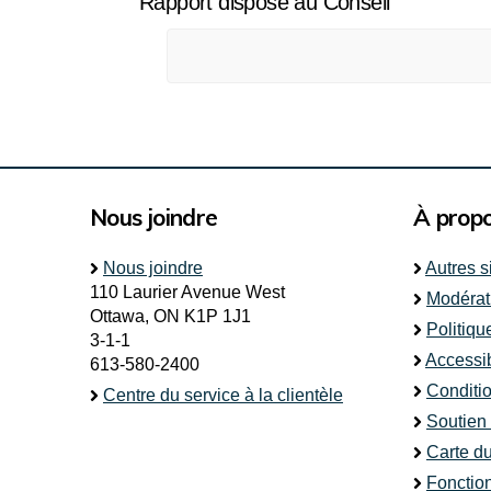
Rapport disposé au Conseil
Nous joindre
À prop
Nous joindre
Autres s
110 Laurier Avenue West
Modérat
Ottawa, ON K1P 1J1
Politiqu
3-1-1
Accessib
613-580-2400
Conditio
Centre du service à la clientèle
Soutien
Carte du
Fonctio