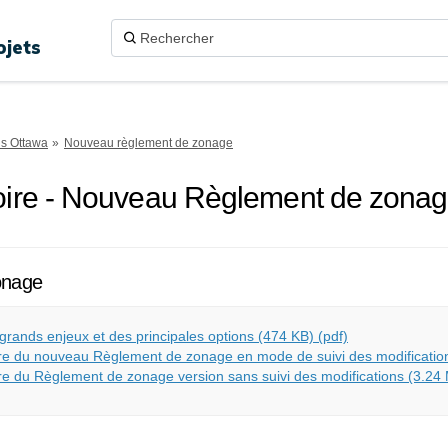
ojets
ns Ottawa
Nouveau règlement de zonage
oire - Nouveau Règlement de zona
onage
grands enjeux et des principales options (474 KB) (pdf)
ire du nouveau Règlement de zonage en mode de suivi des modificatio
re du Règlement de zonage version sans suivi des modifications (3.24