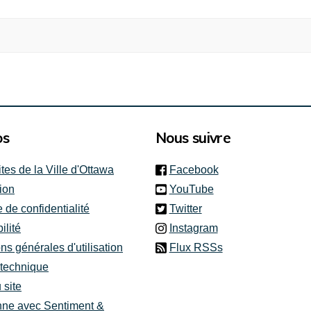
os
Nous suivre
(link is external)
ites de la Ville d'Ottawa
Facebook
(link is external)
ion
YouTube
(link is external)
e de confidentialité
Twitter
(link is external)
ilité
Instagram
ns générales d'utilisation
Flux RSSs
 technique
 site
nne avec Sentiment &