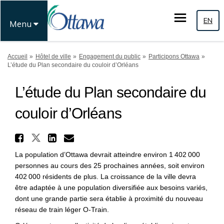
EN
Menu
Vous êtes ici:
Accueil
Hôtel de ville
Engagement du public
Participons Ottawa
L’étude du Plan secondaire du couloir d’Orléans
L’étude du Plan secondaire du
couloir d’Orléans
Partager L’étude du Plan sec
Partager L’étude du Plan secon
Partager L’étude du Plan 
Courriel L’étude du Pla
La population d’Ottawa devrait atteindre environ 1 402 000
personnes au cours des 25 prochaines années, soit environ
402 000 résidents de plus. La croissance de la ville devra
être adaptée à une population diversifiée aux besoins variés,
dont une grande partie sera établie à proximité du nouveau
réseau de train léger O-Train.