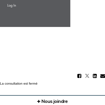
Part
Partage
Pa
La consultation est fermé
Nous joindre