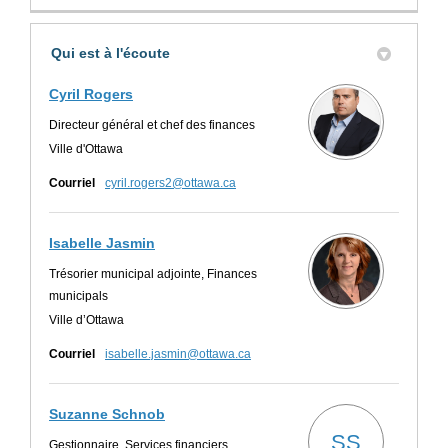
Qui est à l'écoute
Cyril Rogers
Directeur général et chef des finances
Ville d'Ottawa
(Liens externes)
Courriel
cyril.rogers2@ottawa.ca
Isabelle Jasmin
Trésorier municipal adjointe, Finances
municipals
Ville d’Ottawa
(Liens externes)
Courriel
isabelle.jasmin@ottawa.ca
Suzanne Schnob
SS
Gestionnaire, Services financiers