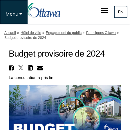
EN
Menu
Vous êtes ici:
Accueil
Hôtel de ville
Engagement du public
Participons Ottawa
Budget provisoire de 2024
Budget provisoire de 2024
Partager Budget provisoire 
Partager Budget provisoire de 
Partager Budget provisoir
Courriel Budget proviso
La consultation a pris fin