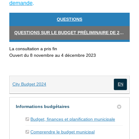
(Liens externes)
demande
.
QUESTIONS
QUESTIONS SUR LE BUDGET PRÉLIMINAIRE DE 2024
La consultation a pris fin
Ouvert du 8 novembre au 4 décembre 2023
(Liens externes)
City Budget 2024
(Lien
Informations budgétaires
(Liens exter
Budget, finances et planification municipale
(Liens externes)
Comprendre le budget municipal