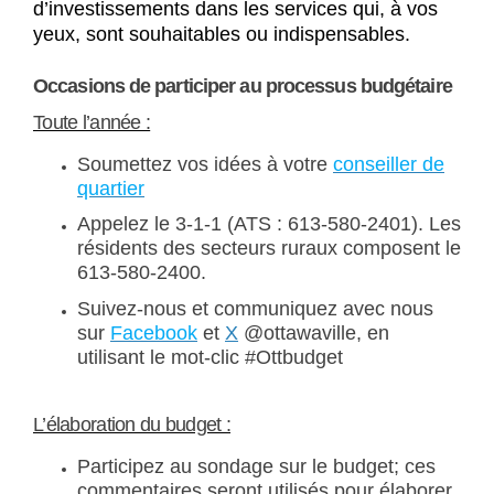
d’investissements dans les services qui, à vos
yeux, sont souhaitables ou indispensables.
Occasions de participer au processus budgétaire
Toute l’année :
Soumettez vos idées à votre
conseiller de
(Liens externes)
quartier
Appelez le 3-1-1 (ATS : 613-580-2401). Les
résidents des secteurs ruraux composent le
613-580-2400.
Suivez-nous et communiquez avec nous
(Liens externes)
(Liens externes)
sur
Facebook
et
X
@ottawaville, en
utilisant le mot-clic #Ottbudget
L’élaboration du budget :
Participez au sondage sur le budget; ces
commentaires seront utilisés pour élaborer