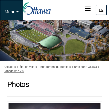
EN
Menu
Vous êtes ici:
Accueil
Hôtel de ville
Engagement du public
Participons Ottawa
Lansdowne 2.0
Photos