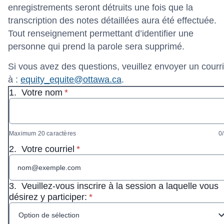
enregistrements seront détruits une fois que la
transcription des notes détaillées aura été effectuée.
Tout renseignement permettant d’identifier une
personne qui prend la parole sera supprimé.
Si vous avez des questions, veuillez envoyer un courri
à :
equity_equite@ottawa.ca
.
* Obligatoire
1.
Votre nom
*
Maximum 20 caractères
0
* Obligatoire
2.
Votre courriel
*
3.
Veuillez-vous inscrire à la session a laquelle vous
* Obligatoire
désirez y participer:
*
Option de sélection