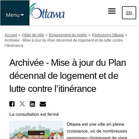
EN
Menu
Vous êtes ici:
Accueil
Hôtel de ville
Engagement du public
Participons Ottawa
Archivée - Mise à jour du Plan décennal de logement et de lutte contre
l’itinérance
Archivée - Mise à jour du Plan
décennal de logement et de
lutte contre l’itinérance
Partager Archivée - Mise à jo
Partager Archivée - Mise à jour
Partager Archivée - Mise à
Courriel Archivée - Mise
La consultation est fermé
Ottawa est une ville en pleine
croissance, où de nombreuses
personnes choisissent de vivre,