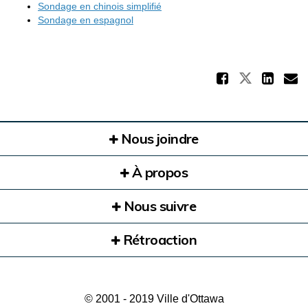
Sondage en chinois simplifié
Sondage en espagnol
Partag
Partager
Par
C
Nous joindre
À propos
Nous suivre
Rétroaction
© 2001 - 2019 Ville d'Ottawa