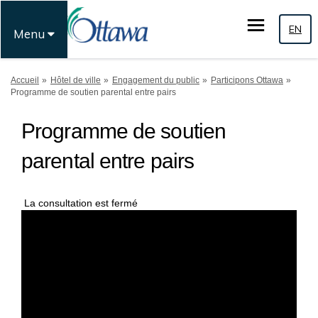
EN
Menu
Vous êtes ici:
Accueil
Hôtel de ville
Engagement du public
Participons Ottawa
Programme de soutien parental entre pairs
Programme de soutien
parental entre pairs
La consultation est fermé