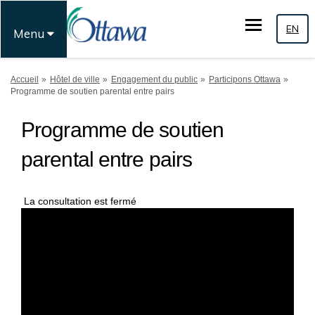
EN
Menu
Vous êtes ici:
Accueil
Hôtel de ville
Engagement du public
Participons Ottawa
Programme de soutien parental entre pairs
Programme de soutien
parental entre pairs
La consultation est fermé