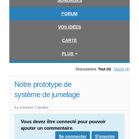
SONDAGES
FORUM
VOS IDÉES
CARTE
PLUS
Discussions:
Tout (4)
Ouvrir (4)
Notre prototype de
système de jumelage
Il y a environ 7 années
Vous devez être connecté pour pouvoir
ajouter un commentaire.
Se connecter
S’inscrire