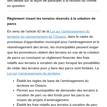
des détails sur la façon de participer à la réunion du comité
en question.
Règlement visant les terrains réservés à la création de
parcs
En vertu de l’article 42 de la
Loi sur l’aménagement du
(Liens externes)
territoire du gouvernement de l’Ontario
, dans le cadre du
processus d’approbation municipal pour l’aménagement et le
réaménagement des terres, les municipalités peuvent exiger
que les promoteurs cèdent des terrains en vue de la création
de parcs ou concluent un règlement financier des frais
relatifs aux terrains à vocation de parc lorsque les possibilités
de céder des terrains pour y faire des parcs sont limitées. La
(Liens externes)
Loi sur l’aménagement du territoire
:
Établit les règles de base de l’aménagement du
territoire en Ontario.
Permet aux municipalités de demander des terrains à
vocation de parc ou des fonds pour les parcs au
moyen de projets d’aménagement.
Établit les frais relatifs aux terrains à vocation de parc