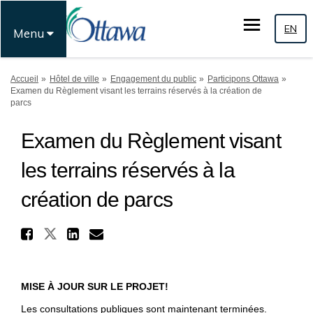
EN
Menu
Vous êtes ici:
Accueil
Hôtel de ville
Engagement du public
Participons Ottawa
Examen du Règlement visant les terrains réservés à la création de
parcs
Examen du Règlement visant
les terrains réservés à la
création de parcs
Partager Examen du Règlement 
Partager Examen du Règlement vi
Partager Examen du Règleme
Courriel Examen du Règle
MISE À JOUR SUR LE PROJET!
Les consultations publiques sont maintenant terminées.