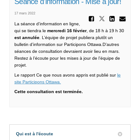
Séance d'information - Mise à jour!
17 mars 2022
Partager
Partager Sé
Partag
Cou
La séance d’information en ligne,
qui se tiendra le
mercredi 16 février
, de 18 h à 19 h 30
est annulée
. L’équipe de projet publiera plutôt un
bulletin d’information sur Participons Ottawa.D’autres
séances de consultation devraient avoir lieu en mars.
Restez à l’écoute pour les mises à jour de l’équipe de
projet.
Le rapport Ce que nous avons appris est publié sur
le
site Participons Ottawa.
Cette consultation est terminée.
Qui est à l'écoute