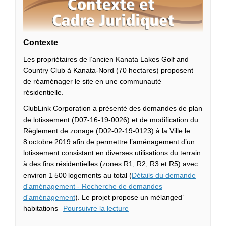
Contexte
Les propriétaires de l’ancien Kanata Lakes Golf and
Country Club à Kanata-Nord (70 hectares) proposent
de réaménager le site en une communauté
résidentielle.
ClubLink Corporation
a présenté des demandes de plan
de lotissement
(D07-16-19-0026)
et de modification du
Règlement de zonage
(D02-02-19-0123)
à la Ville le
8 octobre
2019
afin de permettre l’aménagement d’un
lotissement
consistant en
diverses
utilisations du terrain
à des fins résidentielles
(
zones
R1, R2, R3
et
R5)
avec
environ
1
500
logements au total (
Détails du demande
d'aménagement - Recherche de demandes
(Liens externes)
d'aménagement
)
.
Le projet propose
un mélange
d
’
habitations
Poursuivre la lecture