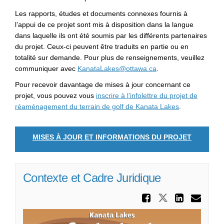
Les rapports, études et documents connexes fournis à
l’appui de ce projet sont mis à disposition dans la langue
dans laquelle ils ont été soumis par les différents partenaires
du projet. Ceux-ci peuvent être traduits en partie ou en
totalité sur demande. Pour plus de renseignements, veuillez
(Liens externes)
communiquer avec
KanataLakes@ottawa.ca
.
Pour recevoir davantage de mises à jour concernant ce
projet, vous pouvez vous
inscrire à l’infolettre
du
projet de
(Liens externe
r
é
am
é
nagement du terrain de golf de
Kanata
Lakes
.
MISES À JOUR ET INFORMATIONS DU PROJET
Contexte et Cadre Juridique
Partager
Partager C
Parta
Cou