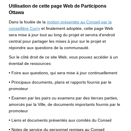
U
tilisation de cette page Web de Participons
Ottawa
Dans la foulée de la
motion présentée au Conseil par la
(Liens externes)
conseillère Curry
et
finalement
adoptée
,
c
ette page Web
sera mise à jour tout au long du projet et servira d’endroit
central pour partager les mises à jour sur le projet et
répondre aux questions de la communauté
.
Sur le côté droit de
ce
site
Web, vous pouvez accéder à
un
év
e
ntail
de
resso
urces
:
•
F
oire aux questions
,
qui sera mise à jour continuellement
•
Principaux
documents, plans
et
r
ap
ports
fournis par le
promoteur
•
Examen par les pairs ou examens par des tierces parties
,
amorcés par la Ville
,
de documents importants fournis par le
promoteur
•
Li
e
ns
et documents présentés
aux
comités du Conseil
•
Notes de service du personnel
remis
es au Conseil