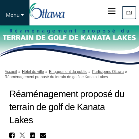
EN
Menu
Vous êtes ici:
Accueil
Hôtel de ville
Engagement du public
Participons Ottawa
Réaménagement proposé du terrain de golf de Kanata Lakes
Réaménagement proposé du
terrain de golf de Kanata
Lakes
Partager Réaménagement propo
Partager Réaménagement proposé
Partager Réaménagement pr
Courriel Réaménagement 