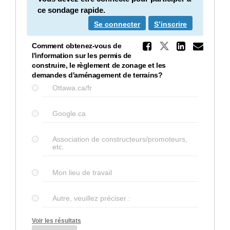
ce sondage rapide.
Se connecter
S’inscrire
Partager 
Partager Co
Partag
Cour
Comment obtenez-vous de
l'information sur les permis de
construire, le règlement de zonage et les
demandes d'aménagement de terrains?
Ottawa.ca/fr
Google.ca
Association de constructeurs/promoteurs,
etc.
Mon lieu de travail
Autre, veuillez préciser :
Voir les résultats