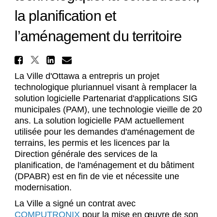
la planification et
l’aménagement du territoire
Partager Nouvelle solution 
Partager Nouvelle solution te
Partager Nouvelle soluti
Courriel Nouvelle solu
La Ville d'Ottawa a entrepris un projet
technologique pluriannuel visant à remplacer la
solution logicielle Partenariat d'applications SIG
municipales (PAM), une technologie vieille de 20
ans. La solution logicielle PAM actuellement
utilisée pour les demandes d'aménagement de
terrains, les permis et les licences par la
Direction générale des services de la
planification, de l'aménagement et du bâtiment
(DPABR) est en fin de vie et nécessite une
modernisation.
La Ville a signé un contrat avec
(Liens externes)
COMPUTRONIX
pour la mise en œuvre de son