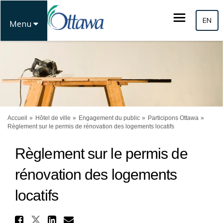
EN
Menu
Vous êtes ici:
Accueil
Hôtel de ville
Engagement du public
Participons Ottawa
Règlement sur le permis de rénovation des logements locatifs
Règlement sur le permis de
rénovation des logements
locatifs
Partager Règlement sur le pe
Partager Règlement sur le perm
Partager Règlement sur le
Courriel Règlement sur 