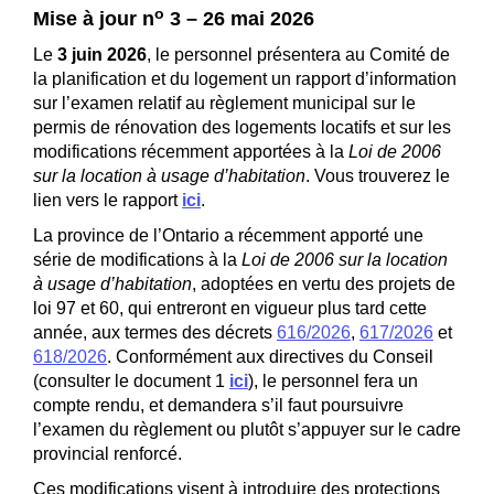
o
Mise à jour n
3 – 26 mai 2026
Le
3 juin 2026
, le personnel présentera au Comité de
la planification et du logement un rapport d’information
sur l’examen relatif au règlement municipal sur le
permis de rénovation des logements locatifs et sur les
modifications récemment apportées à la
Loi de 2006
sur la location à usage d’habitation
. Vous trouverez le
lien vers le rapport
ici
(Liens externes)
.
La province de l’Ontario a récemment apporté une
série de modifications à la
Loi de 2006 sur la location
à usage d’habitation
, adoptées en vertu des projets de
loi 97 et 60, qui entreront en vigueur plus tard cette
(Liens externes)
(Liens 
année, aux termes des décrets
616/2026
,
617/2026
et
(Liens externes)
618/2026
. Conformément aux directives du Conseil
(consulter le document 1
ici
(Liens externes)
), le personnel fera un
compte rendu, et demandera s’il faut poursuivre
l’examen du règlement ou plutôt s’appuyer sur le cadre
provincial renforcé.
Ces modifications visent à introduire des protections