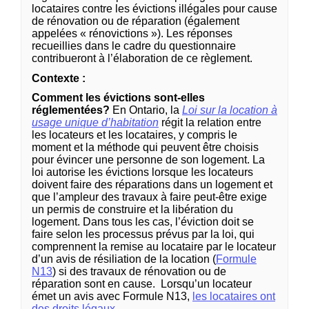
locataires contre les évictions illégales pour cause
de rénovation ou de réparation (également
appelées « rénovictions »). Les réponses
recueillies dans le cadre du questionnaire
contribueront à l’élaboration de ce règlement.
Contexte :
Comment les évictions sont-elles
réglementées?
En Ontario, la
Loi sur la location à
(Liens externes)
usage unique d’habitation
régit la relation entre
les locateurs et les locataires, y compris le
moment et la méthode qui peuvent être choisis
pour évincer une personne de son logement. La
loi autorise les évictions lorsque les locateurs
doivent faire des réparations dans un logement et
que l’ampleur des travaux à faire peut-être exige
un permis de construire et la libération du
logement. Dans tous les cas, l’éviction doit se
faire selon les processus prévus par la loi, qui
comprennent la remise au locataire par le locateur
d’un avis de résiliation de la location (
Formule
(Liens externes)
N13
) si des travaux de rénovation ou de
réparation sont en cause. Lorsqu’un locateur
émet un avis avec Formule N13,
les locataires ont
(Liens externes)
des droits légaux
.