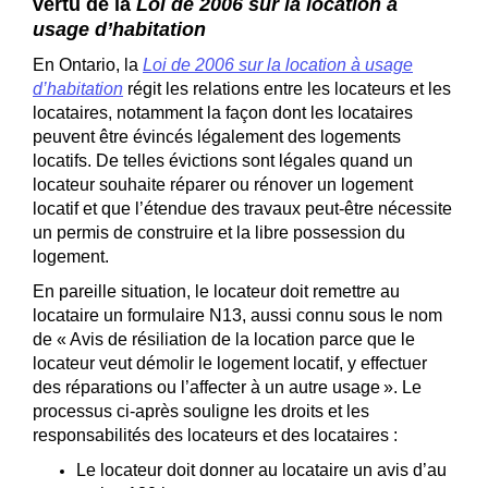
vertu de la
Loi de 2006 sur la location à
usage d’habitation
En Ontario, la
Loi de 2006 sur la location à usage
(Liens externes)
d’habitation
régit les relations entre les locateurs et les
locataires, notamment la façon dont les locataires
peuvent être évincés légalement des logements
locatifs. De telles évictions sont légales quand un
locateur souhaite réparer ou rénover un logement
locatif et
que l’étendue des travaux peut-être nécessite
un permis de construire et la libre possession du
logement.
En pareille situation, le locateur doit remettre au
locataire un formulaire N13, aussi connu sous le nom
de « Avis de résiliation de la location parce que le
locateur veut démolir le logement locatif, y effectuer
des réparations ou l’affecter à un autre usage ». Le
processus ci-après souligne les droits et les
responsabilités des locateurs et des locataires :
Le locateur doit donner au locataire un avis d’au