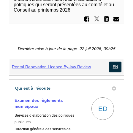
politiques qui seront présentées au comité et au
Conseil au printemps 2026.
Partager
Partager Q
Parta
Cou
Dernière mise à jour de la page: 22 juil 2026, 09h25
(Liens externes)
Rental Renovation Licence By-law Review
(Lien
Qui est à l'écoute
Examen des règlements
municipaux
ED
Services d’élaboration des politiques
publiques
Direction générale des services de