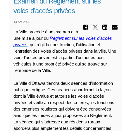
Examen du Règlement sur les
voies d’accès privées
14 oct 2025
Partager
Partager Sé
Partag
Cou
La Ville procède à un examen et à
une mise à jour du
Règlement sur les voies d’accès
(Liens externes)
privées
, qui régit la construction, l’utilisation et
l’entretien des voies d’accès privées dans la ville. Une
voie d’accès privée est la partie d’un accès pour
véhicules à une propriété privée qui se trouve sur
l’emprise de la Ville.
La Ville d’Ottawa tiendra deux séances d’information
publique en ligne. Ces séances aborderont la façon
dont la Ville évalue et autorise les voies d’accès
privées et veille au respect des critères, les fonctions
des emprises routières qui doivent être conservées
ainsi que les mises à jour proposées au Règlement.
La séance qui s’adresse aux résidents ruraux
abordera plus amplement les détails concernant les