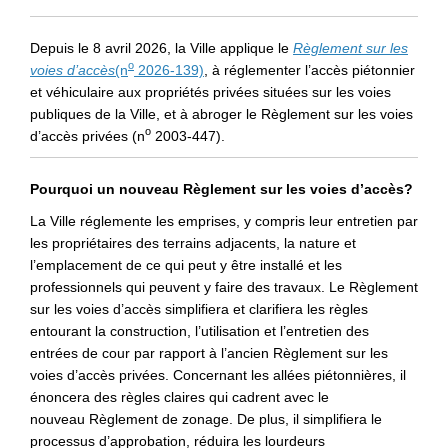
Depuis le 8 avril 2026, la Ville applique le
R
èglement sur les
o
(Liens externes)
(Liens externes)
voies d’accès
(n
2026-139)
, à réglementer l’accès piétonnier
et véhiculaire aux propriétés privées situées sur les voies
publiques de la Ville, et à abroger le Règlement sur les voies
o
d’accès privées (n
2003-447).
Pourquoi un nouveau
Règlement sur les voies d’accès
?
La Ville réglemente les emprises, y compris leur entretien par
les propriétaires des terrains adjacents, la nature et
l’emplacement de ce qui peut y être installé et les
professionnels qui peuvent y
faire
des travaux.
Le
Règlement
sur les voies d’accès
simplifiera et clarifiera les règles
entourant la construction, l’utilisation et l’entretien des
entrées de cour par rapport à l’ancien
Règlement sur les
voies d’accès privées
. Concernant les allées piétonnières, il
énoncera des règles claires qui cadrent avec le
nouveau
Règlement de zonage.
De plus, il simplifiera le
processus d’approbation, réduira les lourdeurs