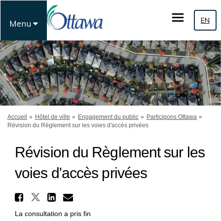
EN
Menu
Vous êtes ici:
Accueil
Hôtel de ville
Engagement du public
Participons Ottawa
Révision du Règlement sur les voies d'accès privées
Révision du Règlement sur les
voies d'accès privées
Partager Révision du Règlemen
Partager Révision du Règlement 
Partager Révision du Règle
Courriel Révision du Règ
La consultation a pris fin