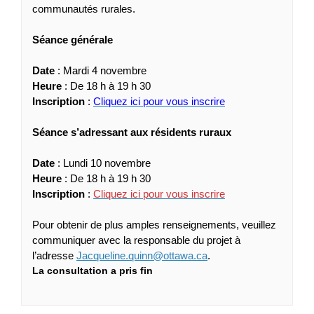
communautés rurales.
Séance générale
Date
: Mardi 4 novembre
Heure
: De 18 h à 19 h 30
(Liens externes)
Inscription
:
Cliquez ici pour vous inscrire
Séance s’adressant aux résidents ruraux
Date
: Lundi 10 novembre
Heure
: De 18 h à 19 h 30
(Liens externes)
Inscription
:
Cliquez ici pour vous inscrire
Pour obtenir de plus amples renseignements, veuillez
communiquer avec la responsable du projet à
(Liens externes)
l’adresse
Jacqueline.quinn@ottawa.ca
.
La consultation a pris fin