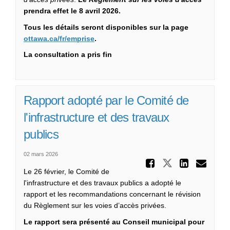
prendra effet le 8 avril 2026.
Tous les détails seront disponibles sur la page
(Liens externes)
ottawa.ca/fr/emprise
.
La consultation a pris fin
Rapport adopté par le Comité de
l'infrastructure et des travaux
publics
02 mars 2026
Partager
Partager Ra
Partag
Cou
Le 26 février, le Comité de
l'infrastructure et des travaux publics a adopté le
rapport et les recommandations concernant le révision
du Règlement sur les voies d’accès privées.
Le rapport sera présenté au Conseil municipal pour