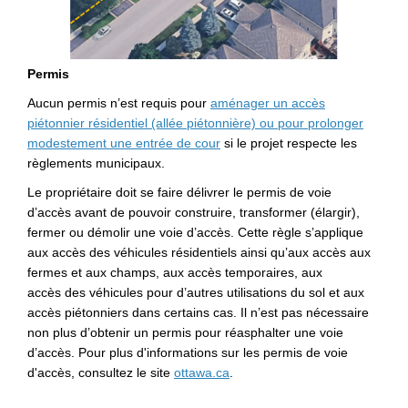
Permis
Aucun permis n’est requis pour
aménager un accès
piétonnier résidentiel (allée piétonnière) ou pour prolonger
(Liens externes)
modestement une entrée de cour
si le projet respecte les
règlements municipaux.
Le propriétaire doit se faire délivrer le
permis de voie
d’accès
avant de pouvoir construire, transformer (élargir),
fermer ou démolir une voie d’accès. Cette règle s’applique
aux accès
des
v
é
hicules
résidentiels ainsi qu’aux accès aux
fermes et aux champs, aux accès temporaires, aux
accès
des
v
é
hicules
pour d’autres utilisations du sol et aux
accès piétonniers
dans certains cas
.
Il n’est pas nécessaire
non plus d’obtenir un permis pour réasphalter une voie
d’accès.
Pour plus d'informations sur les permis de voie
(Liens externes)
d'accès, consultez le site
ottawa.ca
.