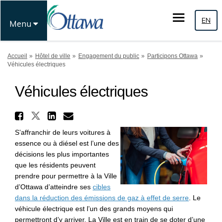
EN
Menu
Vous êtes ici:
Accueil
Hôtel de ville
Engagement du public
Participons Ottawa
Véhicules électriques
Véhicules électriques
Partager Véhicules électriq
Partager Véhicules électriques
Partager Véhicules électr
Courriel Véhicules élec
S’affranchir de leurs voitures à
essence ou à diésel est l’une des
décisions les plus importantes
que les résidents peuvent
prendre pour permettre à la Ville
d’Ottawa d’atteindre ses
cibles
(Liens ext
dans la réduction des émissions de gaz à effet de serre
. Le
véhicule électrique est l’un des grands moyens qui
permettront d’y arriver. La Ville est en train de se doter d’une