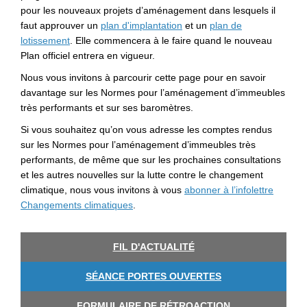
pour les nouveaux projets d’aménagement dans lesquels il
(Liens externes)
faut approuver un
plan d'implantation
et un
plan de
(Liens externes)
lotissement
. Elle commencera à le faire quand le nouveau
Plan officiel entrera en vigueur.
Nous vous invitons à parcourir cette page pour en savoir
davantage sur les Normes pour l’aménagement d’immeubles
très performants et sur ses baromètres.
Si vous souhaitez qu’on vous adresse les comptes rendus
sur les Normes pour l’aménagement d’immeubles très
performants, de même que sur les prochaines consultations
et les autres nouvelles sur la lutte contre le changement
climatique, nous vous invitons à vous
abonner à l’infolettre
(Liens externes)
Changements climatiques
.
FIL D'ACTUALITÉ
SÉANCE PORTES OUVERTES
FORMULAIRE DE RÉTROACTION