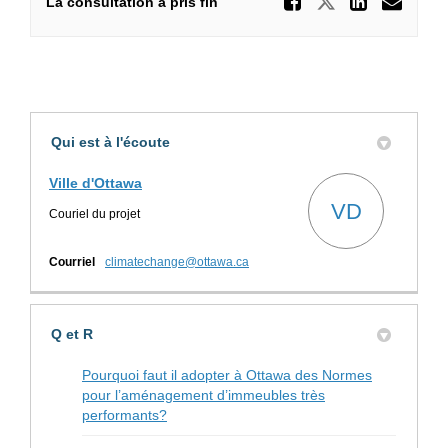
Partager
Partager Sé
Parta
Cou
La consultation a pris fin
Qui est à l'écoute
Ville d'Ottawa
VD
Couriel du projet
(Liens externes)
Courriel
climatechange@ottawa.ca
Q et R
Pourquoi faut il adopter à Ottawa des Normes
pour l’aménagement d’immeubles très
performants?