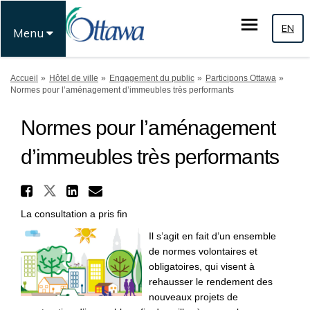
EN
Menu
Vous êtes ici:
Accueil
Hôtel de ville
Engagement du public
Participons Ottawa
Normes pour l’aménagement d’immeubles très performants
Normes pour l’aménagement
d’immeubles très performants
Partager Normes pour l’amén
Partager Normes pour l’aménag
Partager Normes pour l’am
Courriel Normes pour l
La consultation a pris fin
Il s’agit en fait d’un ensemble
de normes volontaires et
obligatoires, qui visent à
rehausser le rendement des
nouveaux projets de