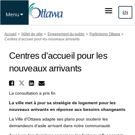
EN
Menu
Vous êtes ici:
Accueil
Hôtel de ville
Engagement du public
Participons Ottawa
Centres d’accueil pour les nouveaux arrivants
Centres d’accueil pour les
nouveaux arrivants
Partager Centres d’accueil 
Partager Centres d’accueil pou
Partager Centres d’accuei
Courriel Centres d’accu
La consultation a pris fin
La ville met à jour sa stratégie de logement pour les
nouveaux arrivants en réponse aux besoins changeants
La Ville d’Ottawa adapte ses plans pour soutenir les
demandeurs d’asile arrivant dans notre communauté.