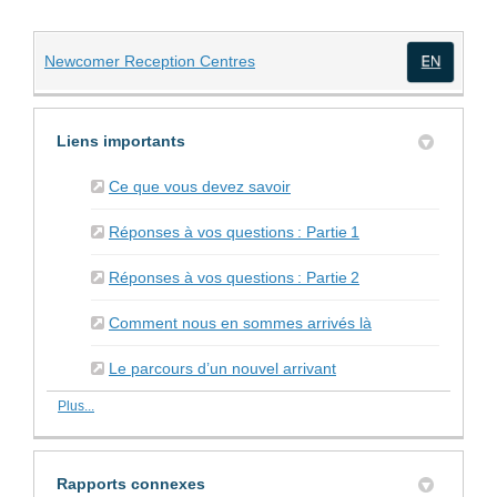
(Liens externes)
Newcomer Reception Centres
(Lien
Liens importants
(Liens externes)
Ce que vous devez savoir
(Liens externes)
Réponses à vos questions : Partie 1
(Liens externes)
Réponses à vos questions : Partie 2
Comment nous en sommes arrivés là
Le parcours d’un nouvel arrivant
Plus...
Rapports connexes