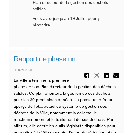
Plan directeur de la gestion des déchets
solides.
Vous avez jusqu’au 19 Juillet pour y
répondre.
Rapport de phase un
30 avril 2020
Partager
Partager Ra
Parta
Cou
La Ville a terminé la première
phase de son Plan directeur de la gestion des déchets
solides. Ce plan orientera la gestion de ces déchets
pour les 30 prochaines années. La phase un offre un
aperçu de l’état actuel du système de gestion des
déchets de la Ville, notamment la collecte, le
réacheminement et le traitement de ces déchets. Par
ailleurs, elle décrit les outils législatifs disponibles pour
permettre à la Ville d’orienter l’effort de réduction et de