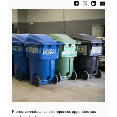
Partager
Partager F
Parta
Cou
Prenez connaissance des réponses apportées aux