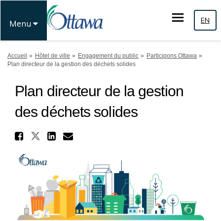
EN
Menu
Vous êtes ici:
Accueil
Hôtel de ville
Engagement du public
Participons Ottawa
Plan directeur de la gestion des déchets solides
Plan directeur de la gestion
des déchets solides
Partager Plan directeur de l
Partager Plan directeur de la 
Partager Plan directeur d
Courriel Plan directeur