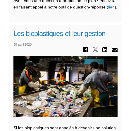
Avez‑vous une question à propos de ce plan? Posez‑la
en faisant appel à notre outil de question‑réponse (
lien
).
Les bioplastiques et leur gestion
30 avril 2020
Partager
Partager L
Parta
Cou
Si les bioplastiques sont appelés à devenir une solution