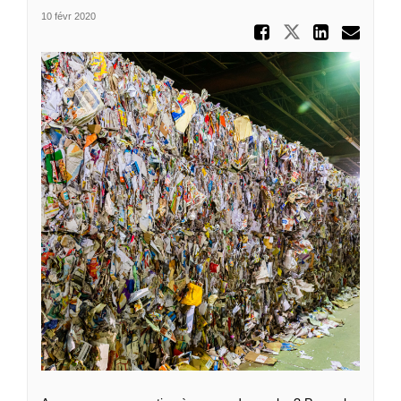
10 févr 2020
Partager
Partager Qu
Partag
Cou