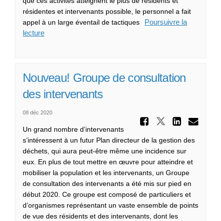
que ces activités atteignent le plus de résidents et
résidentes et intervenants possible, le personnel a fait
Poursuivre la
appel à un large éventail de tactiques
lecture
Nouveau! Groupe de consultation
des intervenants
08 déc 2020
Partager
Partager N
Parta
Cou
Un grand nombre d’intervenants
s’intéressent à un futur Plan directeur de la gestion des
déchets, qui aura peut-être même une incidence sur
eux. En plus de tout mettre en œuvre pour atteindre et
mobiliser la population et les intervenants, un Groupe
de consultation des intervenants a été mis sur pied en
début 2020. Ce groupe est composé de particuliers et
d’organismes représentant un vaste ensemble de points
de vue des résidents et des intervenants, dont les