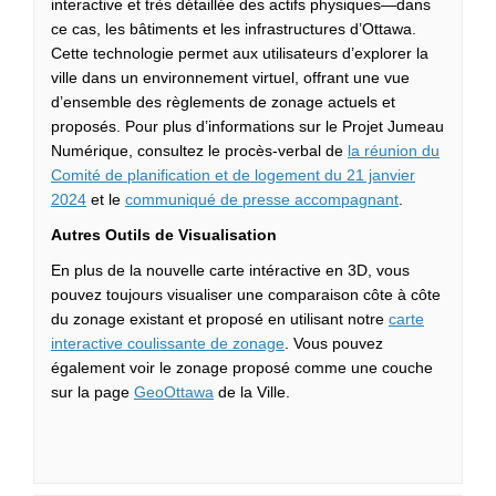
interactive et très détaillée des actifs physiques—dans
ce cas, les bâtiments et les infrastructures d’Ottawa.
Cette technologie permet aux utilisateurs d’explorer la
ville dans un environnement virtuel, offrant une vue
d’ensemble des règlements de zonage actuels et
proposés. Pour plus d’informations sur le Projet Jumeau
Numérique, consultez le procès-verbal de
la réunion du
Comité de planification et de logement du 21 janvier
(Liens externes)
(Liens extern
2024
et le
communiqué de presse accompagnant
.
Autres Outils de Visualisation
En plus de la nouvelle carte intéractive en 3D, vous
pouvez toujours visualiser une comparaison côte à côte
du zonage existant et proposé en utilisant notre
carte
(Liens externes)
interactive coulissante de zonage
. Vous pouvez
également voir le zonage proposé comme une couche
(Liens externes)
sur la page
GeoOttawa
de la Ville.