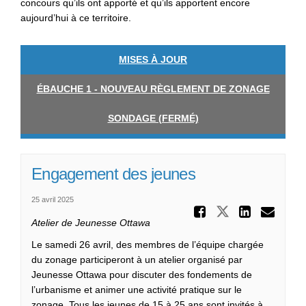
concours qu’ils ont apporté et qu’ils apportent encore
aujourd’hui à ce territoire.
MISES À JOUR
ÉBAUCHE 1 - NOUVEAU RÈGLEMENT DE ZONAGE
SONDAGE (FERMÉ)
Engagement des jeunes
25 avril 2025
Partager
Partager E
Parta
Cou
Atelier de Jeunesse Ottawa
Le samedi 26 avril, des membres de l’équipe chargée
du zonage participeront à un atelier organisé par
Jeunesse Ottawa pour discuter des fondements de
l’urbanisme et animer une activité pratique sur le
zonage. Tous les jeunes de 15 à 25 ans sont invités à