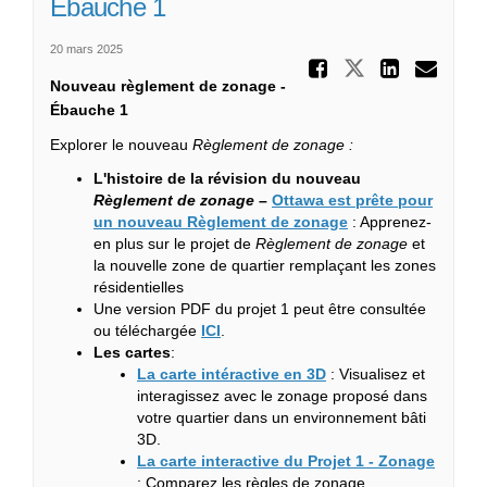
Ébauche 1
20 mars 2025
Partager
Partager No
Parta
Cou
Nouveau règlement de zonage -
Ébauche 1
Explorer le nouveau
Règlement de zonage :
L'histoire de la révision du nouveau
Règlement de zonage
–
Ottawa est prête pour
(Liens externes)
un nouveau Règlement de zonage
: Apprenez-
en plus sur le projet de
Règlement de zonage
et
la nouvelle zone de quartier remplaçant les zones
résidentielles
Une version PDF du projet 1 peut être consultée
ou téléchargée
ICI
.
Les cartes
:
(Liens externes)
La carte intéractive en 3D
: Visualisez et
interagissez avec le zonage proposé dans
votre quartier dans un environnement bâti
3D.
(Liens 
La carte interactive du Projet 1 - Zonage
: Comparez les règles de zonage