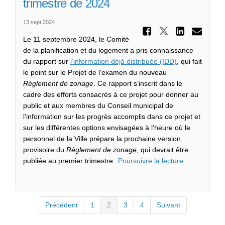
trimestre de 2024
13 sept 2024
Partager
Partager Le
Partag
Cou
Le 11 septembre 2024, le Comité
de la planification et du logement a pris connaissance
(Liens externes
du rapport sur
l’information déjà distribuée (IDD)
, qui fait
le point sur le Projet de l’examen du nouveau
Règlement de zonage
. Ce rapport s’inscrit dans le
cadre des efforts consacrés à ce projet pour donner au
public et aux membres du Conseil municipal de
l’information sur les progrès accomplis dans ce projet et
sur les différentes options envisagées à l’heure où le
personnel de la Ville prépare la prochaine version
provisoire du
Règlement de zonage
, qui devrait être
publiée au premier trimestre
Poursuivre la lecture
Précédent
1
2
3
4
Suivant