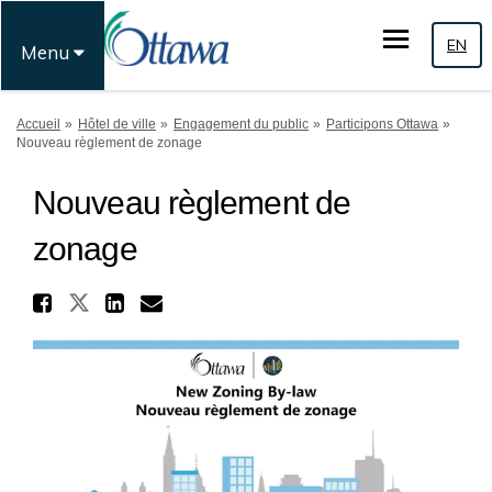
EN
Menu
Vous êtes ici:
Accueil
Hôtel de ville
Engagement du public
Participons Ottawa
Nouveau règlement de zonage
Nouveau règlement de
zonage
Partager Nouveau règlement
Partager Nouveau règlement de
Partager Nouveau règleme
Courriel Nouveau règle